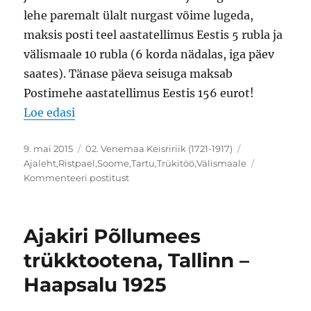
lehe paremalt ülalt nurgast võime lugeda,
maksis posti teel aastatellimus Eestis 5 rubla ja
välismaale 10 rubla (6 korda nädalas, iga päev
saates). Tänase päeva seisuga maksab
Postimehe aastatellimus Eestis 156 eurot!
“Ajalehe Postimees panderoll Helsingisse,
Loe edasi
Postitatud
Rubriigid
Sildid
9. mai 2015
02. Venemaa Keisririik (1721-1917)
Ajaleht
,
Ristpael
,
Soome
,
Tartu
,
Trükitöö
,
Välismaale
Ajalehe
Kommenteeri postitust
Postimees
panderoll
Helsingisse,
Ajakiri Põllumees
1899
trükktootena, Tallinn –
Haapsalu 1925