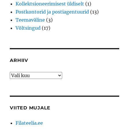
Kollektsioneerimisest üldiselt
(1)
Postkontorid ja postiagentuurid
(13)
Teemaväline
(3)
Võltsingud
(17)
ARHIIV
Arhiiv
VIITED MUJALE
Filateelia.ee