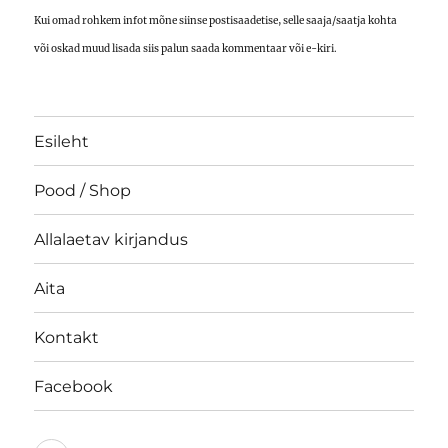
Kui omad rohkem infot mõne siinse postisaadetise, selle saaja/saatja kohta
või oskad muud lisada siis palun saada kommentaar või e-kiri.
Esileht
Pood / Shop
Allalaetav kirjandus
Aita
Kontakt
Facebook