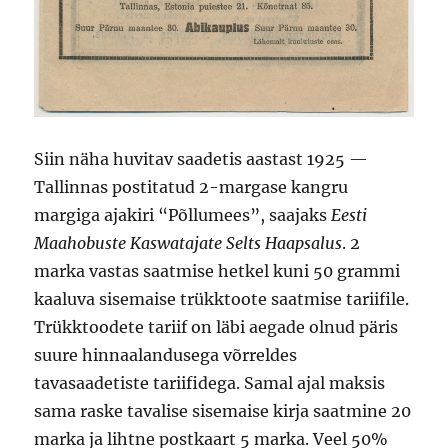
Siin näha huvitav saadetis aastast 1925 —
Tallinnas postitatud 2-margase kangru
margiga ajakiri “Põllumees”, saajaks
Eesti
Maahobuste Kaswatajate Selts Haapsalus
. 2
marka vastas saatmise hetkel kuni 50 grammi
kaaluva sisemaise trükktoote saatmise tariifile.
Trükktoodete tariif on läbi aegade olnud päris
suure hinnaalandusega võrreldes
tavasaadetiste tariifidega. Samal ajal maksis
sama raske tavalise sisemaise kirja saatmine 20
marka ja lihtne postkaart 5 marka. Veel 50%