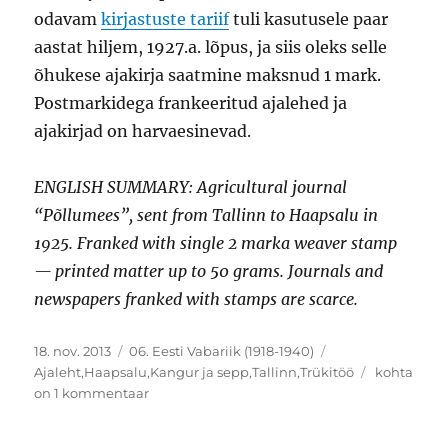
odavam
kirjastuste tariif
tuli kasutusele paar
aastat hiljem, 1927.a. lõpus, ja siis oleks selle
õhukese ajakirja saatmine maksnud 1 mark.
Postmarkidega frankeeritud ajalehed ja
ajakirjad on harvaesinevad.
ENGLISH SUMMARY: Agricultural journal
“Põllumees”, sent from Tallinn to Haapsalu in
1925. Franked with single 2 marka weaver stamp
— printed matter up to 50 grams. Journals and
newspapers franked with stamps are scarce.
Postitatud
Rubriigid
Sildid
18. nov. 2013
06. Eesti Vabariik (1918-1940)
Ajakiri
Ajaleht
,
Haapsalu
,
Kangur ja sepp
,
Tallinn
,
Trükitöö
kohta
Põllumees
on 1 kommentaar
trükktooten
Tallinn