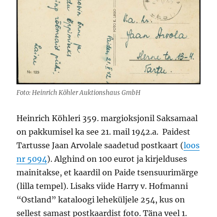
Foto: Heinrich Köhler Auktionshaus GmbH
Heinrich Köhleri 359. margioksjonil Saksamaal
on pakkumisel ka see 21. mail 1942.a. Paidest
Tartusse Jaan Arvolale saadetud postkaart (
loos
nr 5094
). Alghind on 100 eurot ja kirjelduses
mainitakse, et kaardil on Paide tsensuurimärge
(lilla tempel). Lisaks viide Harry v. Hofmanni
“Ostland” kataloogi leheküljele 254, kus on
sellest samast postkaardist foto. Täna veel 1.