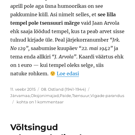
aprill pole aga üsna humoorikas on see
pakkumine küll. Asi nimelt selles, et
see lilla
tempel pole tsensuuri märge
vaid Jaan Arvola
ehk saaja löödud tempel, kus ta peab arvet sisse
tulnud kirjade üle. Peal järjekorranumber
“Jrk.
No 129”,
saabumise kuupäev
“22. mai 1942”
ja
tema enda allkiri
“J. Arvola”
. Kaardi väärtus ehk
on 1 euro — kui tempel oleks selge, siis
“Paide “haruldane tsen
natuke rohkem.
Loe edasi
Postitatud
Rubriigid
Sildid
11. veebr 2015
08. Ostland (1941-1944)
Järvamaa
,
Oksjonimajad
,
Paide
,
Tsensuur
,
Vigade parandus
Paide
kohta on 1 kommentaar
“haruldane
tsensuur”,
1942
Võltsingud