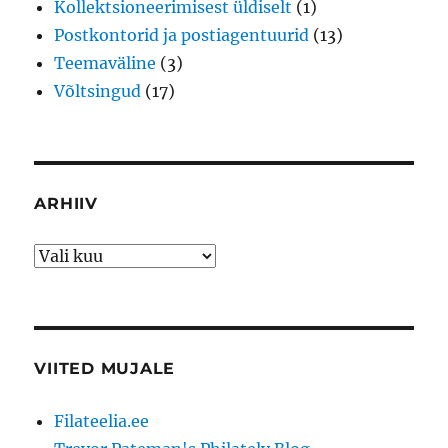
Kollektsioneerimisest üldiselt
(1)
Postkontorid ja postiagentuurid
(13)
Teemaväline
(3)
Võltsingud
(17)
ARHIIV
Arhiiv
VIITED MUJALE
Filateelia.ee