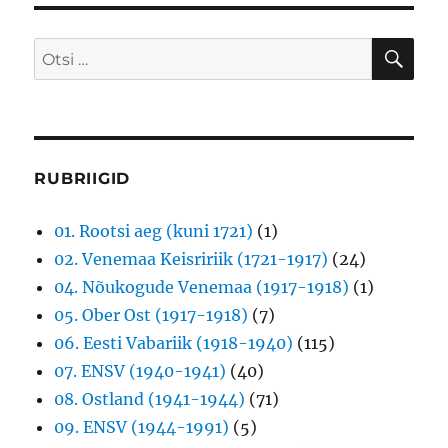
ostja
probleem?
OTS
Otsi:
RUBRIIGID
01. Rootsi aeg (kuni 1721)
(1)
02. Venemaa Keisririik (1721-1917)
(24)
04. Nõukogude Venemaa (1917-1918)
(1)
05. Ober Ost (1917-1918)
(7)
06. Eesti Vabariik (1918-1940)
(115)
07. ENSV (1940-1941)
(40)
08. Ostland (1941-1944)
(71)
09. ENSV (1944-1991)
(5)