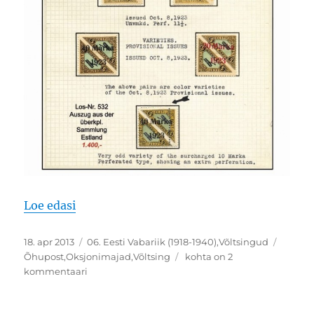
“Võltsingud rahvusvahelistel oksjonitel –
Loe edasi
Postitatud
Rubriigid
Sildid
18. apr 2013
06. Eesti Vabariik (1918-1940)
,
Võltsingud
Võltsingud
Õhupost
,
Oksjonimajad
,
Võltsing
kohta on 2
rahvusvahelistel
kommentaari
oksjonitel
–