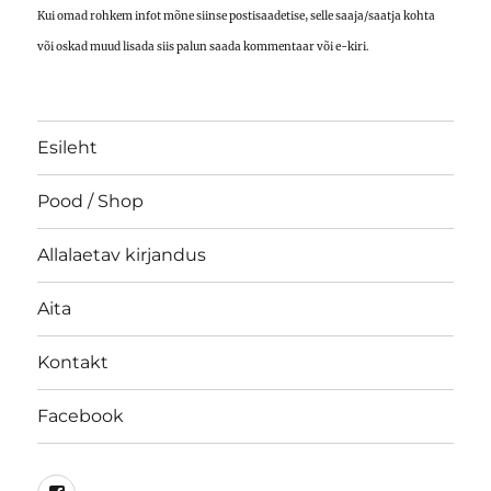
Kui omad rohkem infot mõne siinse postisaadetise, selle saaja/saatja kohta
või oskad muud lisada siis palun saada kommentaar või e-kiri.
Esileht
Pood / Shop
Allalaetav kirjandus
Aita
Kontakt
Facebook
Facebook