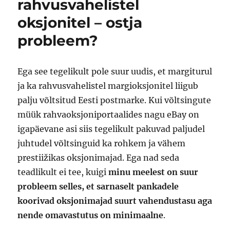
rahvusvahelistel
oksjonitel – ostja
probleem?
Ega see tegelikult pole suur uudis, et margiturul
ja ka rahvusvahelistel margioksjonitel liigub
palju võltsitud Eesti postmarke. Kui võltsingute
müük rahvaoksjoniportaalides nagu eBay on
igapäevane asi siis tegelikult pakuvad paljudel
juhtudel võltsinguid ka rohkem ja vähem
prestiižikas oksjonimajad. Ega nad seda
teadlikult ei tee, kuigi
minu meelest on suur
probleem selles, et sarnaselt pankadele
koorivad oksjonimajad suurt vahendustasu aga
nende omavastutus on minimaalne
.